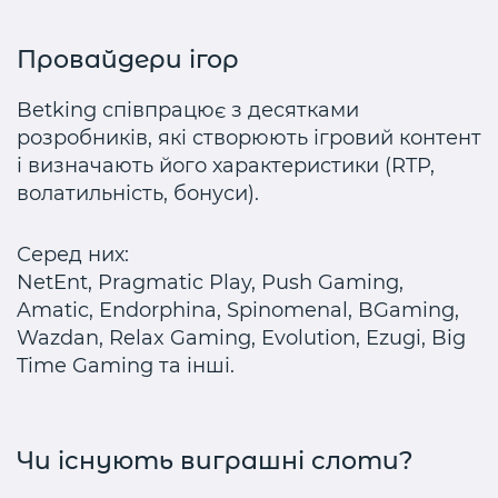
Провайдери ігор
Betking співпрацює з десятками
розробників, які створюють ігровий контент
і визначають його характеристики (RTP,
волатильність, бонуси).
Серед них:
NetEnt, Pragmatic Play, Push Gaming,
Amatic, Endorphina, Spinomenal, BGaming,
Wazdan, Relax Gaming, Evolution, Ezugi, Big
Time Gaming та інші.
Чи існують виграшні слоти?