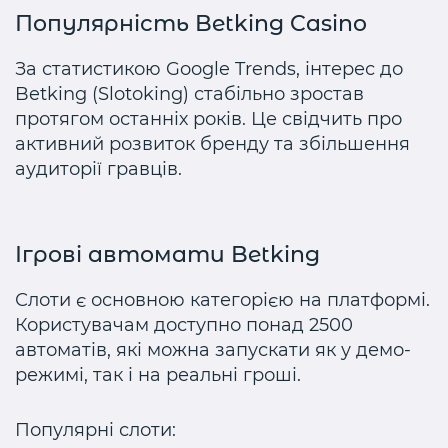
Популярність Betking Casino
За статистикою Google Trends, інтерес до
Betking (Slotoking) стабільно зростав
протягом останніх років. Це свідчить про
активний розвиток бренду та збільшення
аудиторії гравців.
Ігрові автомати Betking
Слоти є основною категорією на платформі.
Користувачам доступно понад 2500
автоматів, які можна запускати як у демо-
режимі, так і на реальні гроші.
Популярні слоти: