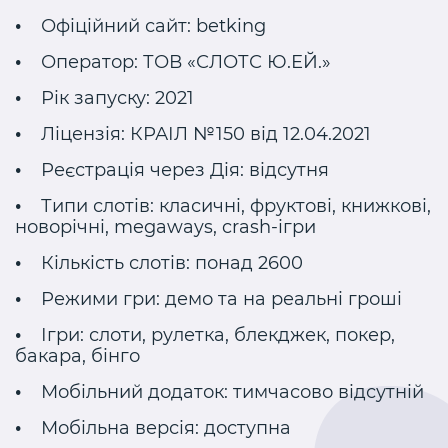
Офіційний сайт: betking
Оператор: ТОВ «СЛОТС Ю.ЕЙ.»
Рік запуску: 2021
Ліцензія: КРАІЛ №150 від 12.04.2021
Реєстрація через Дія: відсутня
Типи слотів: класичні, фруктові, книжкові,
новорічні, megaways, crash-ігри
Кількість слотів: понад 2600
Режими гри: демо та на реальні гроші
Ігри: слоти, рулетка, блекджек, покер,
бакара, бінго
Мобільний додаток: тимчасово відсутній
Мобільна версія: доступна