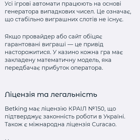
Усі ігрові автомати працюють на основі
генератора випадкових чисел. Це означає,
що стабільно виграшних слотів не існує.
Якщо провайдер або сайт обіцяє
гарантовані виграші — це привід
насторожитися. У казино кожна гра має
закладену математичну модель, яка
передбачає прибуток оператора.
Ліцензія та легальність
Betking має ліцензію КРАІЛ №150, що
підтверджує законність роботи в Україні.
Також є міжнародна ліцензія Curacao.