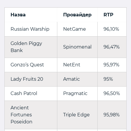
Назва
Провайдер
RTP
Russian Warship
NetGame
96,10%
Golden Piggy
Spinomenal
96,47%
Bank
Gonzo’s Quest
NetEnt
95,97%
Lady Fruits 20
Amatic
95%
Cash Patrol
Pragmatic
96,50%
Ancient
Fortunes
Triple Edge
95,98%
Poseidon