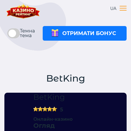
UA
Темна
ОТРИМАТИ БОНУС
тема
BetKing
BetKing
5
Онлайн-казино
Огляд