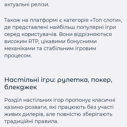
актуальні релізи.
Також на платформі є категорія «Топ слоти»,
де представлені найбільш популярні ігри
серед користувачів. Вони відрізняються
високим RTP, цікавими бонусними
механіками та стабільним ігровим
процесом.
Настільні ігри: рулетка, покер,
блекджек
Розділ настільних ігор пропонує класичні
казино-розваги, які працюють без участі
живих дилерів, але повністю зберігають
традиційні правила.