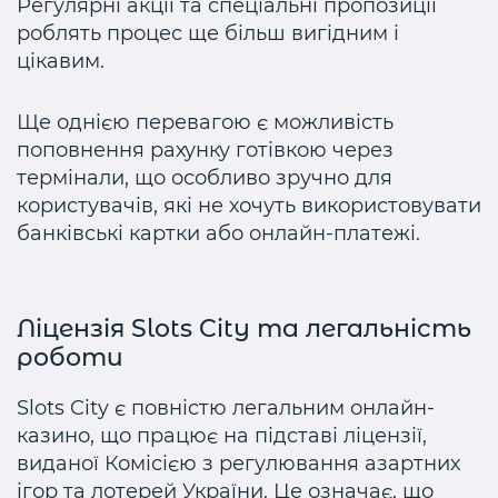
Регулярні акції та спеціальні пропозиції
роблять процес ще більш вигідним і
цікавим.
Ще однією перевагою є можливість
поповнення рахунку готівкою через
термінали, що особливо зручно для
користувачів, які не хочуть використовувати
банківські картки або онлайн-платежі.
Ліцензія Slots City та легальність
роботи
Slots City є повністю легальним онлайн-
казино, що працює на підставі ліцензії,
виданої Комісією з регулювання азартних
ігор та лотерей України. Це означає, що