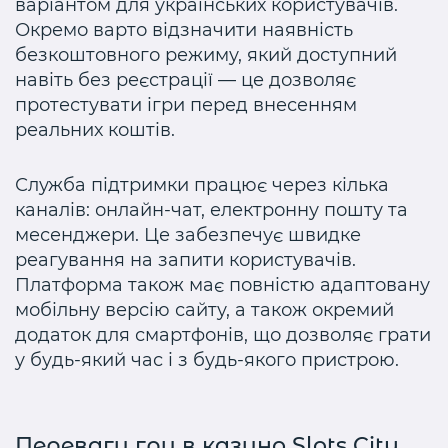
варіантом для українських користувачів.
Окремо варто відзначити наявність
безкоштовного режиму, який доступний
навіть без реєстрації — це дозволяє
протестувати ігри перед внесенням
реальних коштів.
Служба підтримки працює через кілька
каналів: онлайн-чат, електронну пошту та
месенджери. Це забезпечує швидке
реагування на запити користувачів.
Платформа також має повністю адаптовану
мобільну версію сайту, а також окремий
додаток для смартфонів, що дозволяє грати
у будь-який час і з будь-якого пристрою.
Переваги гри в казино Slots City