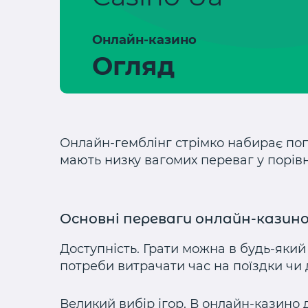
Онлайн-казино
Огляд
Онлайн-гемблінг стрімко набирає попу
мають низку вагомих переваг у порів
Основні переваги онлайн-казин
Доступність. Грати можна в будь-який 
потреби витрачати час на поїздки чи
Великий вибір ігор. В онлайн-казино д