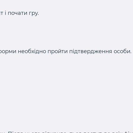
 і почати гру.
форми необхідно пройти підтвердження особи.