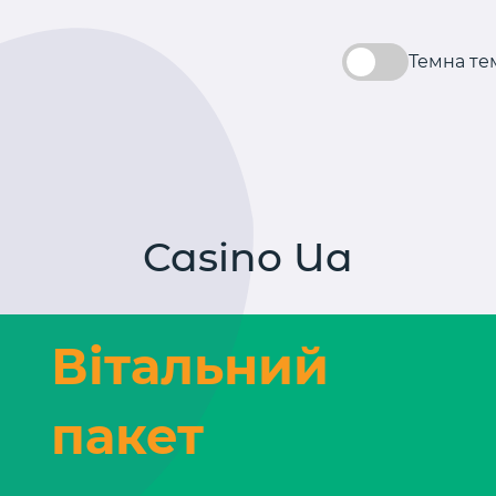
Темна те
Casino Ua
Вітальний
пакет