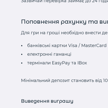
Зазвичай перевірка займає до 24 годи
Поповнення рахунку та ви
Для гри на гроші необхідно внести де
банківські картки Visa / MasterCard
електронні гаманці
термінали EasyPay та IBox
Мінімальний депозит становить від 100
Виведення виграшу