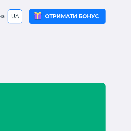
UA
ОТРИМАТИ БОНУС
ма