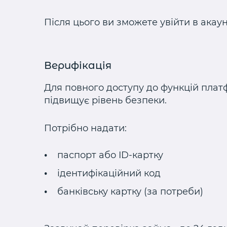
Після цього ви зможете увійти в акаунт
Верифікація
Для повного доступу до функцій плат
підвищує рівень безпеки.
Потрібно надати:
паспорт або ID-картку
ідентифікаційний код
банківську картку (за потреби)