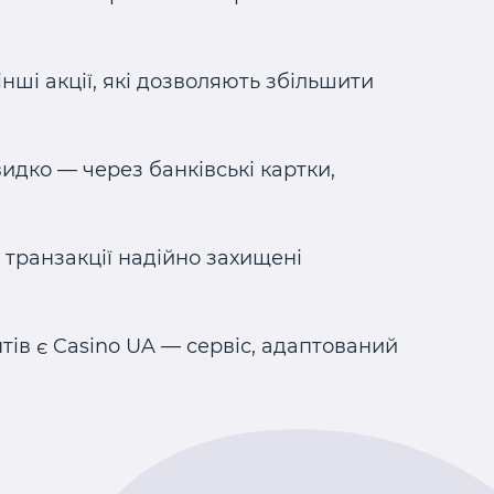
інші акції, які дозволяють збільшити
идко — через банківські картки,
а транзакції надійно захищені
тів є Casino UA — сервіс, адаптований