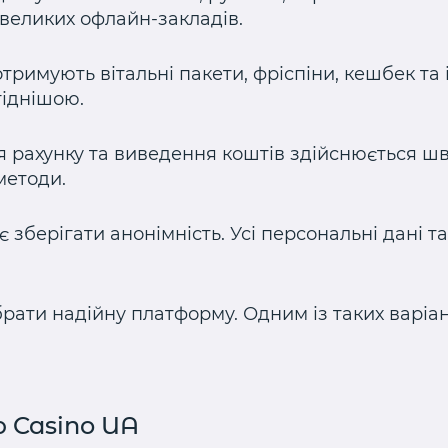
великих офлайн-закладів.
отримують вітальні пакети, фріспіни, кешбек та 
гіднішою.
я рахунку та виведення коштів здійснюється шв
методи.
 зберігати анонімність. Усі персональні дані т
ати надійну платформу. Одним із таких варіан
 Casino UA