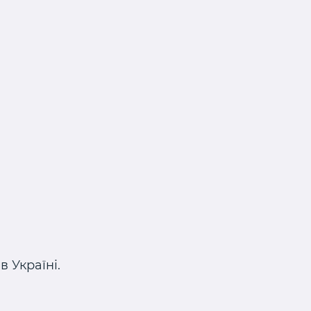
в Україні.