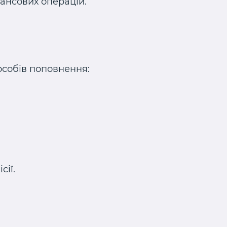
нансових операцій.
особів поповнення:
сії.