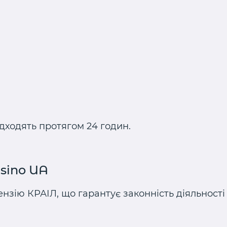
дходять протягом 24 годин.
sino UA
нзію КРАІЛ, що гарантує законність діяльності 